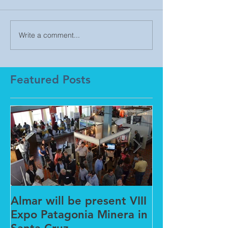
Write a comment...
Featured Posts
Almar will be present VIII
New partners
Expo Patagonia Minera in
Barcelona wit