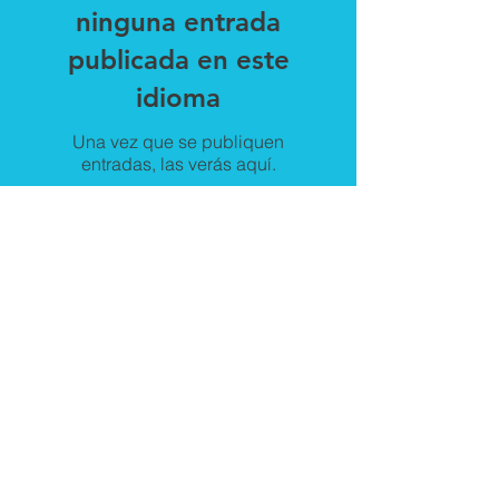
ninguna entrada
publicada en este
idioma
Una vez que se publiquen
entradas, las verás aquí.
Recent Posts
Almar Group presente en
Argentina Mining Cuyo 2025
Almar Group en Argentina
Mining Sur 2025