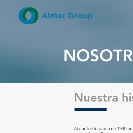
Almar Group
NOSOTR
Nuestra hi
Almar fue fundada en 1990 e