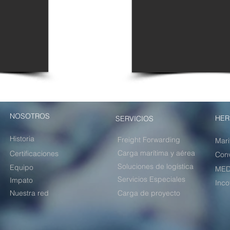
NOSOTROS
HER
SERVICIOS
Historia
Freight Forwarding
Mari
Carga marítima y aérea
Certificaciones
Conv
Soluciones de logística
Equipo
MED
Servicios Especiales
Impato
Inco
Nuestra red
Carga de proyecto