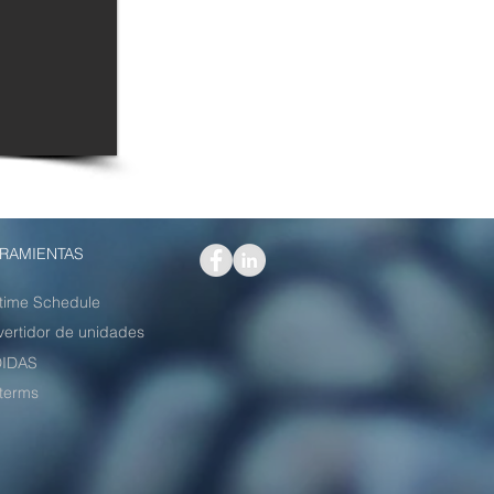
RAMIENTAS
time Schedule
ertidor de unidades
IDAS
terms