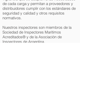
de cada carga y permitan a proveedores y
distribuidores cumplir con los estándares de
seguridad y calidad y otros requisitos
normativos.
Nuestros inspectores son miembros de la
Sociedad de Inspectores Marítimos
Acreditados® y de la Asociación de
Inspectores de Argentina.
CARGA DE
PROYECTO
Somos expertos en la gestión de carga
sobredimensionada u oversize, lo que
nos convierte en los mejores socios
para sus proyectos.
More