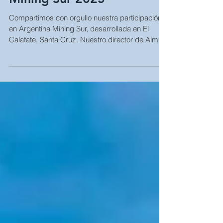
Almar Group en Argentina
Mining Sur 2025
Compartimos con orgullo nuestra participación
en Argentina Mining Sur, desarrollada en El
Calafate, Santa Cruz. Nuestro director de Almar
Group Santa Cruz, Osvaldo Bidabehere, formó
parte de uno de los principales paneles del
encuentro con referentes compartiendo su
extensa experiencia en la provincia. Además,
junto a Carlos Bidabehere, presidente de Almar,
mantuvieron reuniones y mesas de trabajo con
autoridades provinciales y referentes de la
Cámara de Proveedores y Empresa